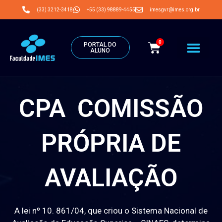
(33) 3212-3418
+55 (33) 98889-4455
imesgvr@imes.org.br
0
PORTAL DO
ALUNO
CPA COMISSÃO
PRÓPRIA DE
AVALIAÇÃO
A lei nº 10. 861/04, que criou o Sistema Nacional de