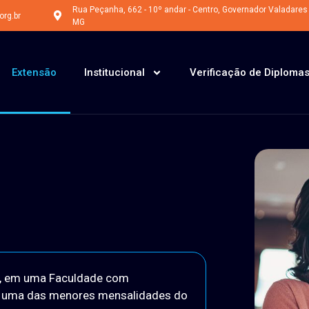
Rua Peçanha, 662 - 10º andar - Centro, Governador Valadares 
rg.br
MG
Extensão
Institucional
Verificação de Diploma
ão, em uma Faculdade com
 uma das menores mensalidades do