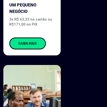
UM PEQUENO
NEGÓCIO
3x R$ 63,33 no cartão ou
R$171,00 no PIX
SAIBA MAIS