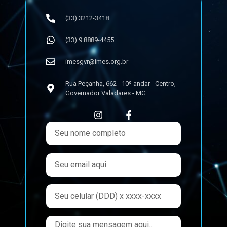
(33) 3212-3418
(33) 9 8889-4455
imesgvr@imes.org.br
Rua Peçanha, 662 - 10º andar - Centro,
Governador Valadares - MG