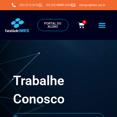
(33) 3212-3418
+55 (33) 98889-4455
imesgvr@imes.org.br
0
PORTAL DO
ALUNO
Trabalhe
Conosco