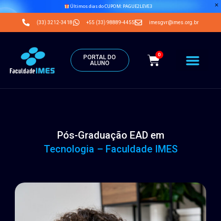
Últimos dias do CUPOM: PAGUE2LEVE3
(33) 3212-3418
+55 (33) 98889-4455
imesgvr@imes.org.br
0
PORTAL DO
ALUNO
Pós-Graduação EAD em
Tecnologia – Faculdade IMES