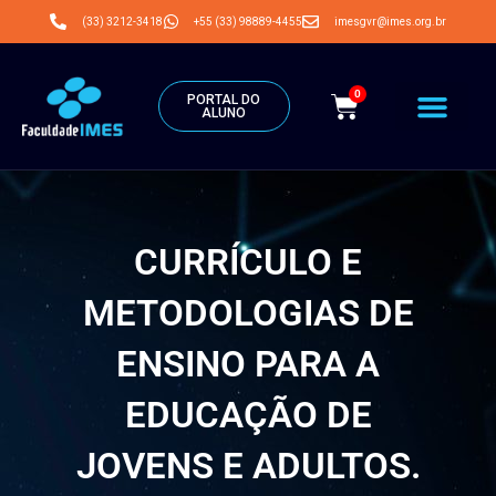
Últimos dias do CUPOM: PAGUE2LEVE3
(33) 3212-3418
+55 (33) 98889-4455
imesgvr@imes.org.br
0
PORTAL DO
ALUNO
CURRÍCULO E
METODOLOGIAS DE
ENSINO PARA A
EDUCAÇÃO DE
JOVENS E ADULTOS.