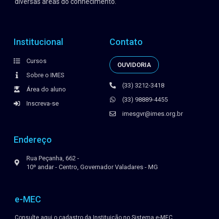
encontro das necessidades dos profissionais brasileiros nas
diversas áreas do conhecimento.
Institucional
Contato
Cursos
OUVIDORIA
Sobre o IMES
(33) 3212-3418
Área do aluno
(33) 98889-4455
Inscreva-se
imesgvr@imes.org.br
Endereço
Rua Peçanha, 662 -
10º andar - Centro, Governador Valadares - MG
e-MEC