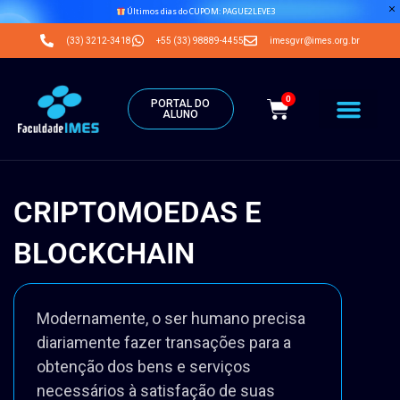
Últimos dias do CUPOM: PAGUE2LEVE3
(33) 3212-3418
+55 (33) 98889-4455
imesgvr@imes.org.br
0
PORTAL DO
ALUNO
CRIPTOMOEDAS E
BLOCKCHAIN
Modernamente, o ser humano precisa
diariamente fazer transações para a
obtenção dos bens e serviços
necessários à satisfação de suas