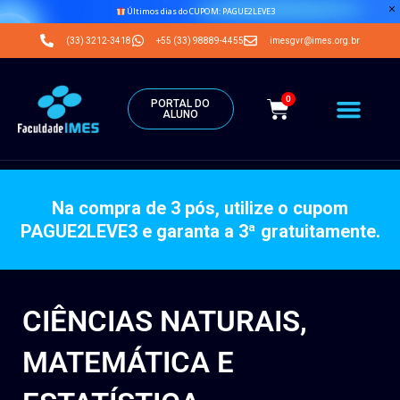
Últimos dias do CUPOM: PAGUE2LEVE3
(33) 3212-3418
+55 (33) 98889-4455
imesgvr@imes.org.br
0
PORTAL DO
ALUNO
Na compra de 3 pós, utilize o cupom
PAGUE2LEVE3 e garanta a 3ª gratuitamente.
CIÊNCIAS NATURAIS,
MATEMÁTICA E