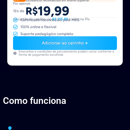
Excelência reconhecida em ensino superior.
Por apenas
19,99
R$
12x de
no cartão de crédito, ou
R$ 215,89
à vista no Pix
Certificado reconhecido pelo MEC
100% online e flexível
Suporte pedagógico completo
Adicionar ao carrinho
Descontos e condições de parcelamento podem variar conforme a
forma de pagamento escolhida
Como funciona