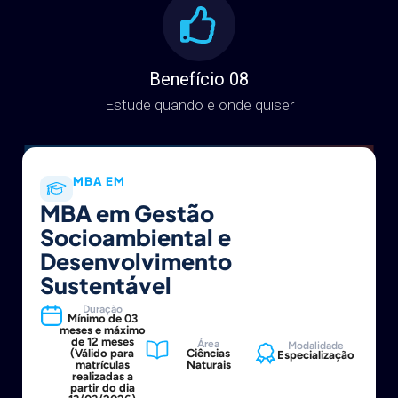
Benefício 08
Estude quando e onde quiser
MBA EM
MBA em Gestão
Socioambiental e
Desenvolvimento
Sustentável
Duração
Mínimo de 03
meses e máximo
de 12 meses
Área
Modalidade
(Válido para
Ciências
Especialização
matrículas
Naturais
realizadas a
partir do dia