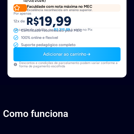
13/03/2026)
Faculdade com nota máxima no MEC
Excelência reconhecida em ensino superior.
Por apenas
19,99
R$
12x de
no cartão de crédito, ou
R$ 215,89
à vista no Pix
Certificado reconhecido pelo MEC
100% online e flexível
Suporte pedagógico completo
Adicionar ao carrinho
Descontos e condições de parcelamento podem variar conforme a
forma de pagamento escolhida
Como funciona