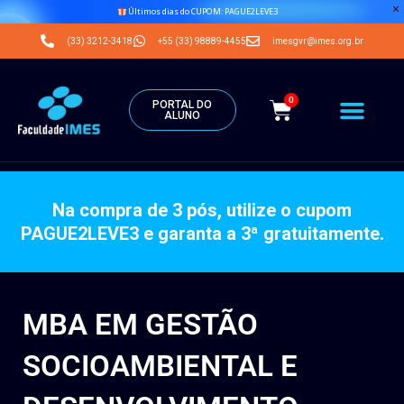
Últimos dias do CUPOM: PAGUE2LEVE3
(33) 3212-3418
+55 (33) 98889-4455
imesgvr@imes.org.br
0
PORTAL DO
ALUNO
Na compra de 3 pós, utilize o cupom
PAGUE2LEVE3 e garanta a 3ª gratuitamente.
MBA EM GESTÃO
SOCIOAMBIENTAL E