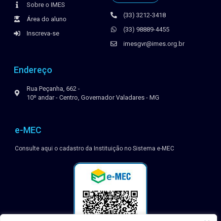
Sobre o IMES
(33) 3212-3418
Área do aluno
(33) 98889-4455
Inscreva-se
imesgvr@imes.org.br
Endereço
Rua Peçanha, 662 -
10º andar - Centro, Governador Valadares - MG
e-MEC
Consulte aqui o cadastro da Instituição no Sistema e-MEC