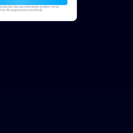
edagógico completo
dicionar ao carrinho
ondições de parcelamento podem variar
orma de pagamento escolhida