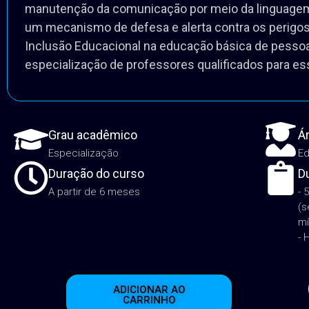
A audição desempenha um papel principal e decisiv
manutenção da comunicação por meio da linguagem
um mecanismo de defesa e alerta contra os perigos
Inclusão Educacional na educação básica de pesso
especialização de professores qualificados para ess
Grau acadêmico
Á
Especialização
E
Duração do curso
D
A partir de 6 meses
- 
(s
mí
- 