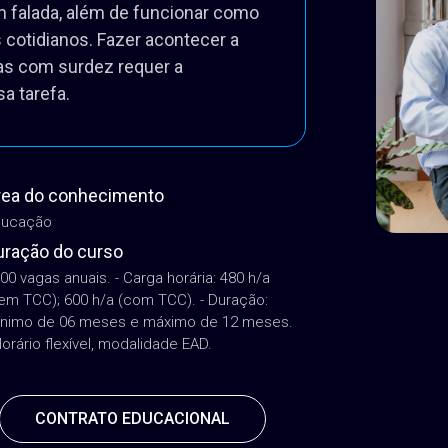
o no desenvolvimento e na
 falada, além de funcionar como
 cotidianos. Fazer acontecer a
as com surdez requer a
a tarefa.
rea do conhecimento
ducação
uração do curso
500 vagas anuais. - Carga horária: 480 h/a
em TCC); 600 h/a (com TCC). - Duração:
nimo de 06 meses e máximo de 12 meses.
Horário flexível, modalidade EAD.