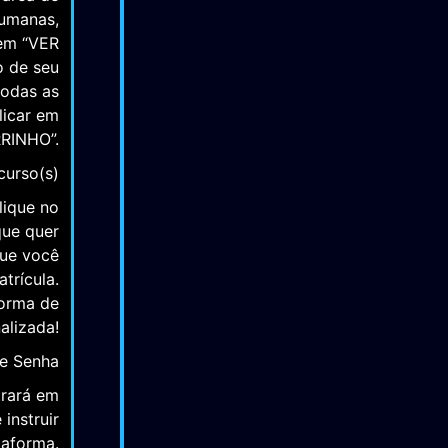
 no menu
 área de
Humanas,
 em “VER
o de seu
todas as
licar em
RINHO”.
curso(s)
lique no
que quer
que você
trícula.
forma de
alizada!
 e Senha
trará em