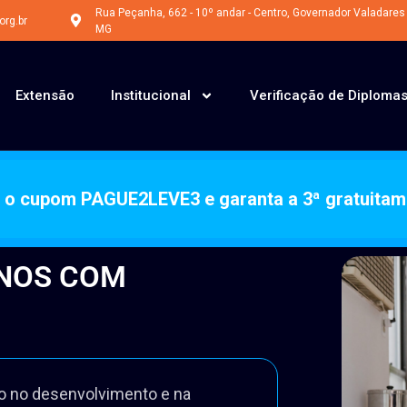
Últimos dias do CUPOM: PAGUE2LEVE3
Rua Peçanha, 662 - 10º andar - Centro, Governador Valadares 
rg.br
MG
Extensão
Institucional
Verificação de Diploma
ze o cupom PAGUE2LEVE3 e garanta a 3ª gratuitam
UNOS COM