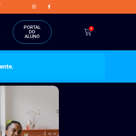
-
PORTAL
0
DO
s
ALUNO
ente.