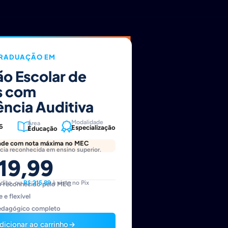
RADUAÇÃO EM
ão Escolar de
s com
ência Auditiva
Modalidade
Área
 6
Especialização
Educação
ade com nota máxima no MEC
cia reconhecida em ensino superior.
19,99
édito, ou
R$ 215,89
à vista no Pix
o reconhecido pelo MEC
 e flexível