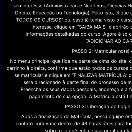
Após acessar nosso site www.faculdadeimes.org.br,
principal, clique em “PÓS-GRADUAÇÃO” e selecione a
seu interesse (Administração e Negócios, Ciências 
Direito, Educação ou Tecnologia). Feito isto, clique
TODOS OS CURSOS” ou, caso já tenha visto o curs
interesse, clique em “SAIBA MAIS” e abrirão 
informações detalhadas do curso. Agora é só c
“ADICIONAR AO CAR
PASSO 2: Matricular no(s) 
No menu principal que fica na parte de cima do site, c
carrinho à direita, confirme que estão todos os cursos 
se matricular e clique em “FINALIZAR MATRÍCULA” 
será direcionado à parte final do processo de ma
Preencha os seus dados pessoais, endereço e a 
pagamento de sua opção. A Matrícula está fin
PASSO 3: Liberação de Login
Após a finalização da Matrícula, nossa equipe en