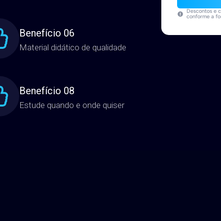
Conteúdos produzidos por Mestres e
Suporte p
Doutores
A
Descontos e c
conforme a f
Benefício 06
Material didático de qualidade
Benefício 08
Estude quando e onde quiser