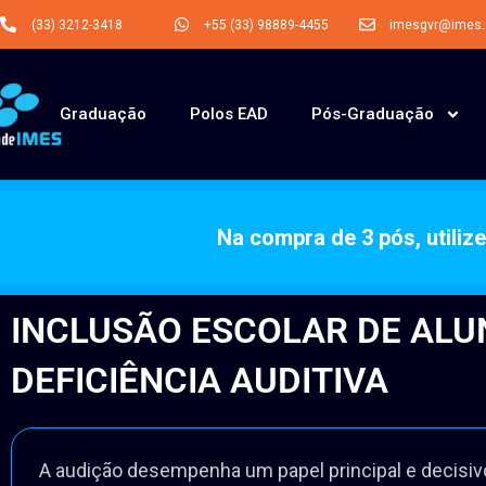
(33) 3212-3418
+55 (33) 98889-4455
imesgvr@imes.o
Graduação
Polos EAD
Pós-Graduação
Na compra de 3 pós, utili
INCLUSÃO ESCOLAR DE AL
DEFICIÊNCIA AUDITIVA