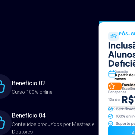
CONTRATO EDUCACIONAL
PÓS-G
Inclus
Aluno
Defici
Duração
A partir de
meses
Benefício 02
Faculd
Excelên
Curso 100% online
Por apenas
R$
12x de
no cartão de cr
Certificad
Benefício 04
100% online