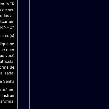
 área de
Humanas,
 em “VER
o de seu
todas as
licar em
RINHO”.
curso(s)
lique no
que quer
que você
trícula.
forma de
alizada!
 e Senha
trará em
instruir