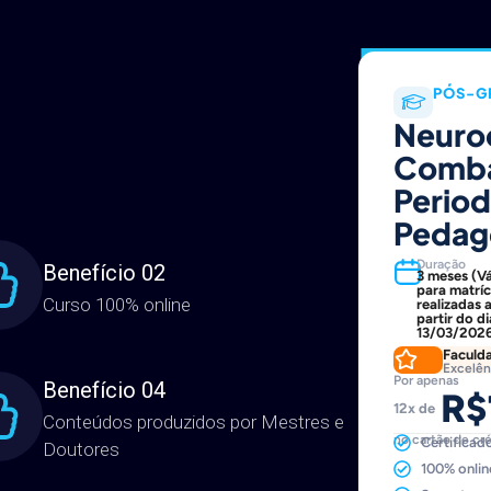
PÓS-G
Neuro
Combat
Period
Pedago
Duração
Benefício 02
3 meses (Vá
para matríc
Curso 100% online
realizadas 
partir do di
13/03/202
Faculd
Excelên
Por apenas
Benefício 04
R$
12x de
Conteúdos produzidos por Mestres e
no cartão de cr
Certificad