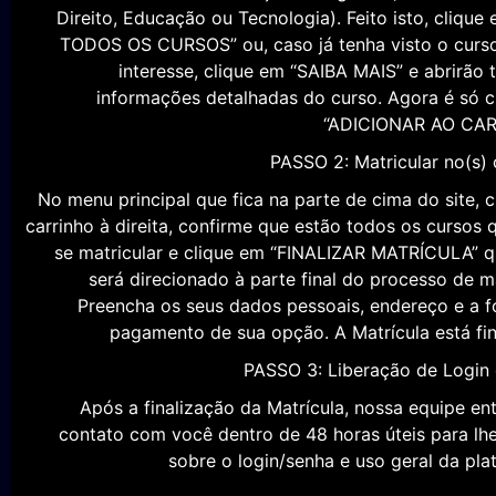
principal, clique em “PÓS-GRADUAÇÃO” e selecione a
seu interesse (Administração e Negócios, Ciências 
Direito, Educação ou Tecnologia). Feito isto, clique
TODOS OS CURSOS” ou, caso já tenha visto o curs
interesse, clique em “SAIBA MAIS” e abrirão 
informações detalhadas do curso. Agora é só c
“ADICIONAR AO CAR
PASSO 2: Matricular no(s) 
No menu principal que fica na parte de cima do site, c
carrinho à direita, confirme que estão todos os cursos 
se matricular e clique em “FINALIZAR MATRÍCULA” 
será direcionado à parte final do processo de ma
Preencha os seus dados pessoais, endereço e a 
pagamento de sua opção. A Matrícula está fin
PASSO 3: Liberação de Login
Após a finalização da Matrícula, nossa equipe en
contato com você dentro de 48 horas úteis para lhe 