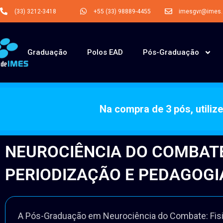
(33) 3212-3418
+55 (33) 98889-4455
imesgvr@imes.o
Graduação
Polos EAD
Pós-Graduação
Na compra de 3 pós, utili
NEUROCIÊNCIA DO COMBATE:
PERIODIZAÇÃO E PEDAGOGI