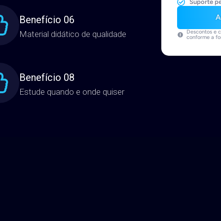
Doutores
100% online
Suporte p
A
Benefício 06
Descontos e c
Material didático de qualidade
conforme a f
Benefício 08
Estude quando e onde quiser