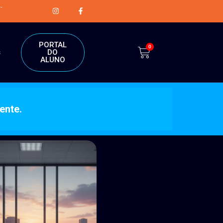
-
PORTAL
0
DO
s
ALUNO
ente.