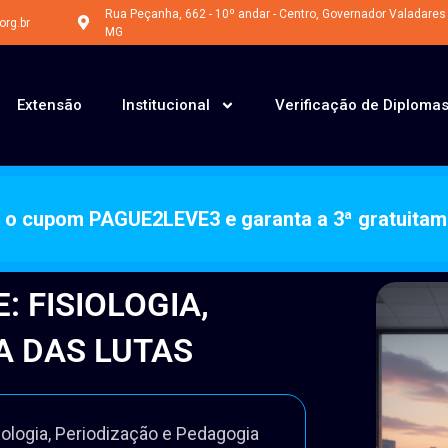
Últimos dias do CUPOM: PAGUE2LEVE3
Rua Peçanha, 662 - 10º andar - Centro, Governador Valadares 
rg.br
MG
Extensão
Institucional
Verificação de Diploma
ze o cupom PAGUE2LEVE3 e garanta a 3ª gratuitam
 FISIOLOGIA,
A DAS LUTAS