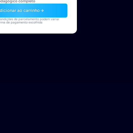
 e flexível
edagógico completo
dicionar ao carrinho
ondições de parcelamento podem variar
orma de pagamento escolhida