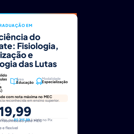
RADUAÇÃO EM
ciência do
e: Fisiologia,
ização e
gia das Lutas
lido
Modalidade
ulas
Área
Especialização
Educação
a
a
6)
ade com nota máxima no MEC
cia reconhecida em ensino superior.
19,99
édito, ou
R$ 215,89
à vista no Pix
o reconhecido pelo MEC