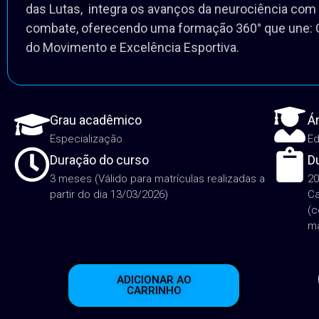
A Pós-Graduação em Neurociência do Combate: Fisio
das Lutas, integra os avanços da neurociência com 
combate, oferecendo uma formação 360° que une: C
do Movimento e Excelência Esportiva.
Grau acadêmico
Á
Especialização
E
Duração do curso
D
3 meses (Válido para matrículas realizadas a
20
partir do dia 13/03/2026)
Ca
(c
má
ADICIONAR AO
CARRINHO