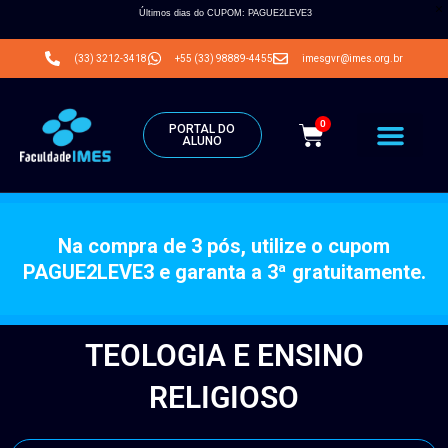
Últimos dias do CUPOM: PAGUE2LEVE3
(33) 3212-3418
+55 (33) 98889-4455
imesgvr@imes.org.br
0
PORTAL DO
ALUNO
Na compra de 3 pós, utilize o cupom
PAGUE2LEVE3 e garanta a 3ª gratuitamente.
TEOLOGIA E ENSINO
RELIGIOSO