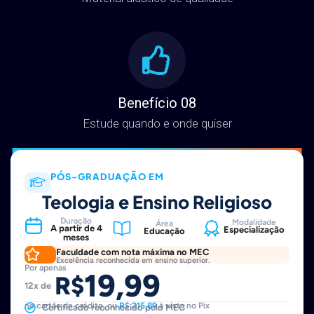
Benefício 08
Estude quando e onde quiser
PÓS-GRADUAÇÃO EM
Teologia e Ensino Religioso
Duração
Modalidade
Área
A partir de 4
Especialização
Educação
meses
Faculdade com nota máxima no MEC
Excelência reconhecida em ensino superior.
Por apenas
19,99
R$
12x de
no cartão de crédito, ou
R$ 215,89
à vista no Pix
Certificado reconhecido pelo MEC