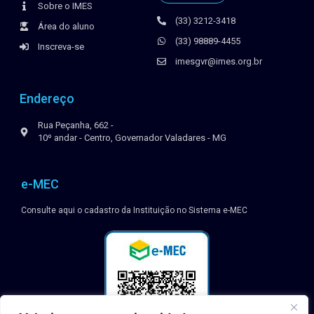
(33) 3212-3418
Área do aluno
(33) 98889-4455
Inscreva-se
imesgvr@imes.org.br
Endereço
Rua Peçanha, 662 -
10º andar - Centro, Governador Valadares - MG
e-MEC
Consulte aqui o cadastro da Instituição no Sistema e-MEC