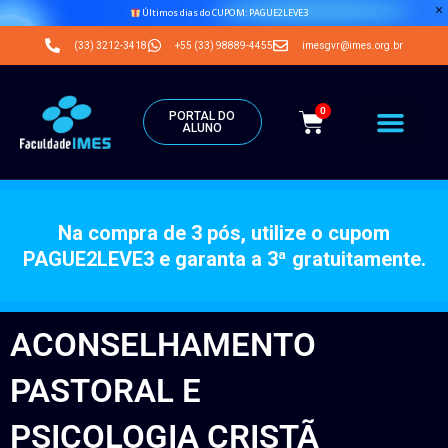
Últimos dias do CUPOM: PAGUE2LEVE3
(33) 3212-3418
+55 (33) 98889-4455
imesgvr@imes.org.br
0
PORTAL DO
ALUNO
Na compra de 3 pós, utilize o cupom
PAGUE2LEVE3 e garanta a 3ª gratuitamente.
ACONSELHAMENTO
PASTORAL E
PSICOLOGIA CRISTÃ