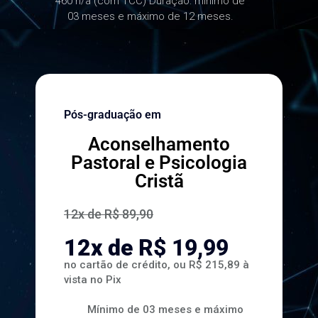
460 h/a (com TCC) Duração: mínimo de
03 meses e máximo de 12 meses.
Pós-graduação em
Aconselhamento
Pastoral e Psicologia
Cristã
12x de R$ 89,90
12x de
R$
19,99
no cartão de crédito, ou
R$ 215,89
à
vista no Pix
Mínimo de 03 meses e máximo