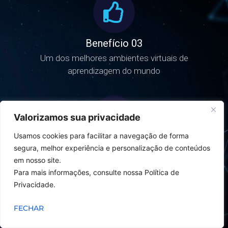
Benefício 03
Um dos melhores ambientes virtuais de
aprendizagem do mundo
Valorizamos sua privacidade
Usamos cookies para facilitar a navegação de forma
Benefício 04
segura, melhor experiência e personalização de conteúdos
em nosso site.
Conteúdos produzidos por Mestres e
Para mais informações, consulte nossa Política de
Doutores
Privacidade.
FECHAR