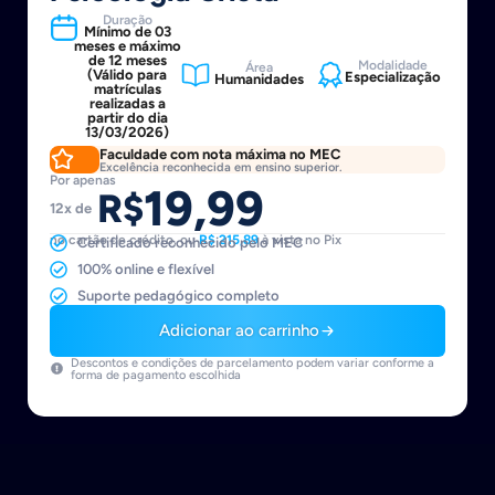
Duração
Mínimo de 03
meses e máximo
de 12 meses
Modalidade
Área
(Válido para
Especialização
Humanidades
matrículas
realizadas a
partir do dia
13/03/2026)
Faculdade com nota máxima no MEC
Excelência reconhecida em ensino superior.
Por apenas
19,99
R$
12x de
no cartão de crédito, ou
R$ 215,89
à vista no Pix
Certificado reconhecido pelo MEC
100% online e flexível
Suporte pedagógico completo
Adicionar ao carrinho
Descontos e condições de parcelamento podem variar conforme a
forma de pagamento escolhida