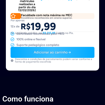
matrículas
realizadas a
partir do dia
13/03/2026)
Faculdade com nota máxima no MEC
Excelência reconhecida em ensino superior.
Por apenas
19,99
R$
12x de
No cartão de crédito, ou
R$ 215,89
à vista no Pix.
Certificado reconhecido pelo MEC
100% online e flexível
Suporte pedagógico completo
Adicionar ao carrinho
Descontos e condições de parcelamento podem variar conforme a
forma de pagamento escolhida
Como funciona