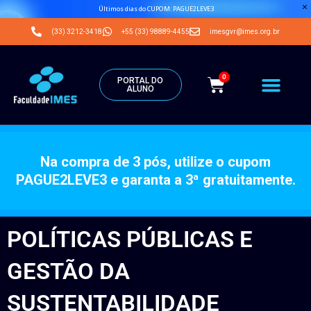
Últimos dias do CUPOM: PAGUE2LEVE3
(33) 3212-3418
+55 (33) 98889-4455
imesgvr@imes.org.br
0
PORTAL DO
ALUNO
Na compra de 3 pós, utilize o cupom
PAGUE2LEVE3 e garanta a 3ª gratuitamente.
POLÍTICAS PÚBLICAS E
GESTÃO DA
SUSTENTABILIDADE