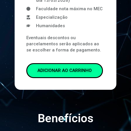
dia 13/03/2026)
Faculdade nota máxima no MEC
Especialização
Humanidades
Eventuais descontos ou
parcelamentos serão aplicados ao
se escolher a forma de pagamento.
ADICIONAR AO CARRINHO
Benefícios