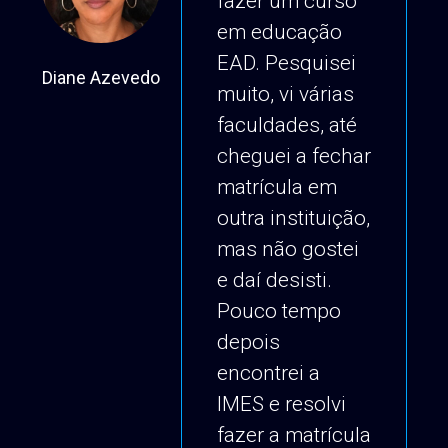
fazer um curso
em educação
EAD. Pesquisei
Diane Azevedo
Ric
muito, vi várias
faculdades, até
cheguei a fechar
matrícula em
outra instituição,
mas não gostei
e daí desisti.
Pouco tempo
depois
encontrei a
IMES e resolvi
fazer a matrícula