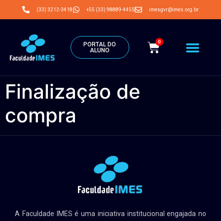
(33) 3212-3418
+55 (33) 98889-4455
imesgvr@imes.org.br
0
PORTAL DO
ALUNO
Finalização de
compra
A Faculdade IMES é uma iniciativa institucional engajada no