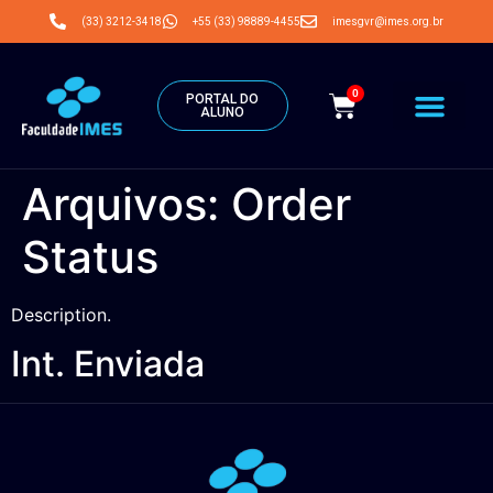
(33) 3212-3418
+55 (33) 98889-4455
imesgvr@imes.org.br
0
PORTAL DO
ALUNO
Arquivos:
Order
Status
Description.
Int. Enviada