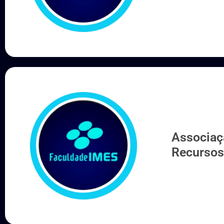
Humano
Associaçã
Recurso