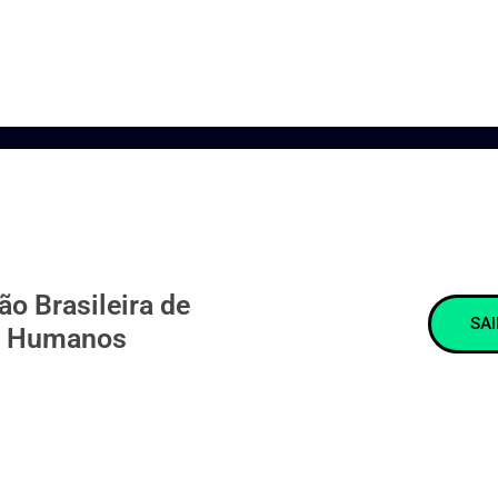
s
o Brasileira de
SA
s Humanos