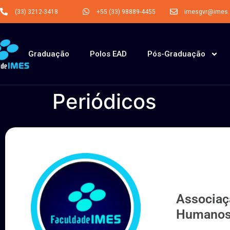
(33) 3212-3418
+55 (33) 98889-4455
imesgvr@imes.o
Graduação
Polos EAD
Pós-Graduação
Periódicos
Associaç