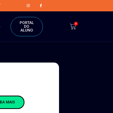
-
PORTAL
0
DO
s
ALUNO
IBA MAIS