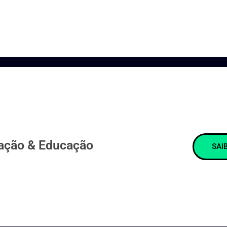
icação Midiática
ção & Educação
SAI