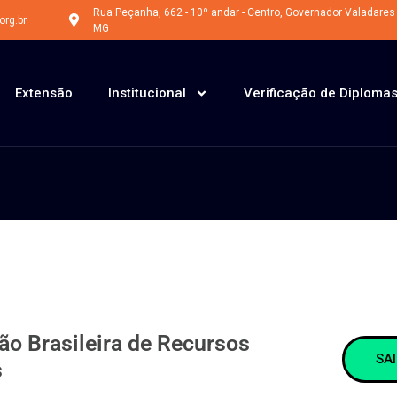
Últimos dias do CUPOM: PAGUE2LEVE3
Rua Peçanha, 662 - 10º andar - Centro, Governador Valadares 
rg.br
MG
Extensão
Institucional
Verificação de Diploma
ão Brasileira de Recursos
SA